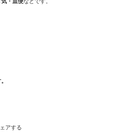
き気・血便
などです。
す。
ェアする