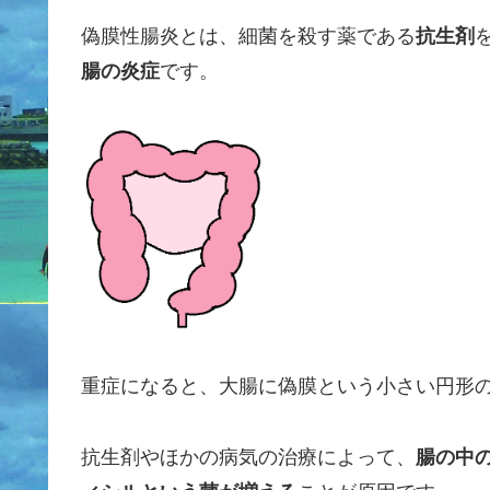
偽膜性腸炎とは、細菌を殺す薬である
抗生剤
腸の炎症
です。
重症になると、大腸に偽膜という小さい円形
抗生剤やほかの病気の治療によって、
腸の中