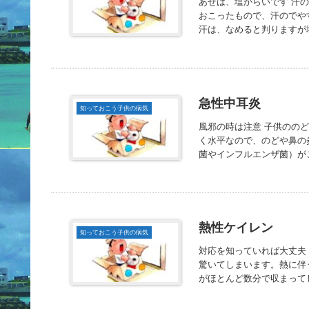
あせは、塩からいです 汗
おこったもので、汗のでや
汗は、なめると判りますが塩
急性中耳炎
知っておこう子供の病気
風邪の時は注意 子供のの
く水平なので、のどや鼻の
菌やインフルエンザ菌）がこ
熱性ケイレン
知っておこう子供の病気
対応を知っていれば大丈夫
驚いてしまいます。熱に伴
がほとんど数分で収まってし