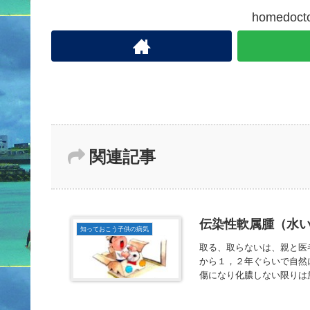
homedo
関連記事
伝染性軟属腫（水
知っておこう子供の病気
取る、取らないは、親と医
から１，２年ぐらいで自然
傷になり化膿しない限りは放