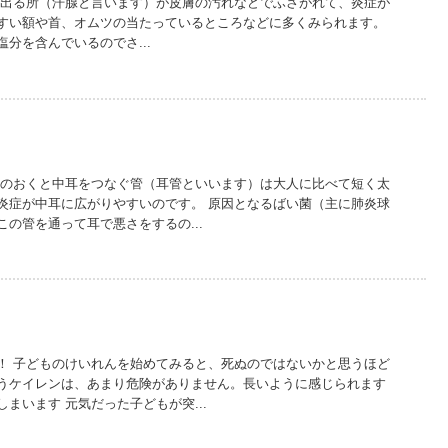
の出る所（汗腺と言います）が皮膚の汚れなどでふさがれて、炎症が
すい額や首、オムツの当たっているところなどに多くみられます。
分を含んでいるのでさ...
どのおくと中耳をつなぐ管（耳管といいます）は大人に比べて短く太
炎症が中耳に広がりやすいのです。 原因となるばい菌（主に肺炎球
の管を通って耳で悪さをするの...
！ 子どものけいれんを始めてみると、死ぬのではないかと思うほど
うケイレンは、あまり危険がありません。長いように感じられます
まいます 元気だった子どもが突...