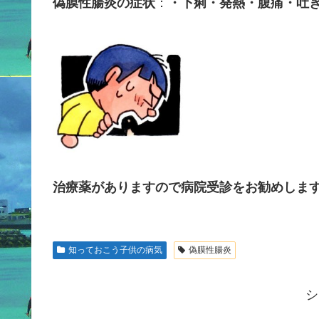
偽膜性腸炎の症状
：
・下痢・発熱・腹痛・吐
治療薬がありますので病院受診をお勧めしま
知っておこう子供の病気
偽膜性腸炎
シ