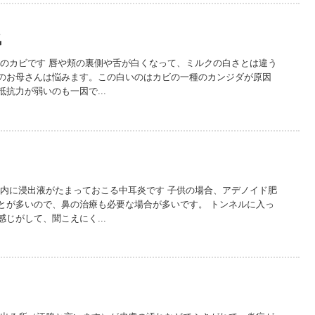
気
口のカビです 唇や頬の裏側や舌が白くなって、ミルクの白さとは違う
のお母さんは悩みます。この白いのはカビの一種のカンジダが原因
抗力が弱いのも一因で...
腔内に浸出液がたまっておこる中耳炎です 子供の場合、アデノイド肥
とが多いので、鼻の治療も必要な場合が多いです。 トンネルに入っ
じがして、聞こえにく...