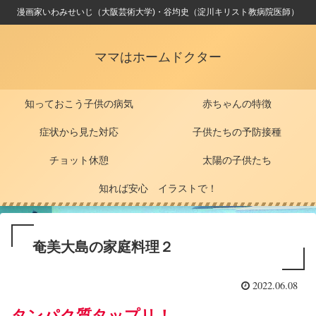
漫画家いわみせいじ（大阪芸術大学)・谷均史（淀川キリスト教病院医師）
ママはホームドクター
知っておこう子供の病気
赤ちゃんの特徴
症状から見た対応
子供たちの予防接種
チョット休憩
太陽の子供たち
知れば安心 イラストで！
奄美大島の家庭料理２
2022.06.08
タンパク質タップリ！