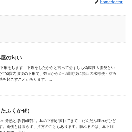
homedoctor
小屋の匂い
と下痢をします、下痢をしたからと言って必ずしも偽膜性大腸炎とい
抗生物質内服後の下痢で、数日から2～3週間後に頻回の水様便・粘液
を起こすことがあります。...
おたふくかぜ）
？≫ 発熱とほぼ同時に。耳の下側が腫れてきて、だんだん腫れがひど
す。両側とは限らず、片方のこともあります。腫れるのは、耳下腺