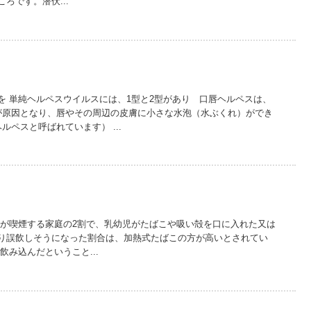
ろです。潜伏...
を 単純ヘルペスウイルスには、1型と2型があり 口唇ヘルペスは、
が原因となり、唇やその周辺の皮膚に小さな水泡（水ぶくれ）ができ
ルペスと呼ばれています） ...
者が喫煙する家庭の2割で、乳幼児がたばこや吸い殻を口に入れた又は
り誤飲しそうになった割合は、加熱式たばこの方が高いとされてい
飲み込んだということ...