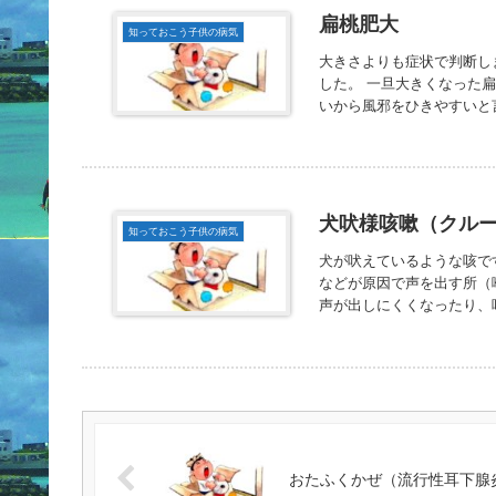
扁桃肥大
知っておこう子供の病気
大きさよりも症状で判断し
した。 一旦大きくなった
いから風邪をひきやすいと言
犬吠様咳嗽（クル
知っておこう子供の病気
犬が吠えているような咳で
などが原因で声を出す所（
声が出しにくくなったり、呼
おたふくかぜ（流行性耳下腺