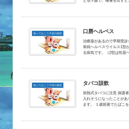
と顎下腺で、唾液を出すとこ
口唇ヘルペス
知っておこう子供の病気
治療薬があるので早期受診
単純ヘルペスウイルス1型
る病気です。（2型は性器ヘ
タバコ誤飲
知っておこう子供の病気
加熱式タバコに注意 保護
入れそうになったことがあ
ます。 １歳前後でたばこを