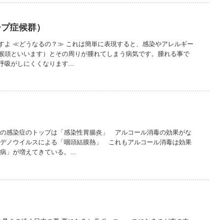
ープ症候群）
すよ ≪どうなるの？≫ これは簡単に表現すると、感染やアレルギー
喉頭といいます）とその周りが腫れてしまう病気です。腫れる事で
吸がしにくくなります...
）
での感染症のトップは「感染性胃腸炎」 アルコール消毒の効果がな
アデノウイルスによる「咽頭結膜熱」 これもアルコール消毒は効果
病」が増えてきている。...