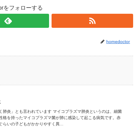
ctorをフォローする
homedoctor
炎
く肺炎」とも言われています マイコプラズマ肺炎というのは、細菌
性格を持ったマイコプラズマ菌が肺に感染して起こる病気です。赤
らいの子どもがかかりやすく異...