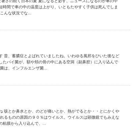
な暑さの続く日本の夏 夏になると必ず、ニュースになるのが車の中
短時間で車の中の温度は上がり、いともたやすく子供は死んでしま
こんな状況でな...
す 昔、蓄膿症とよばれていましたね。いわゆる風邪をひいた後など
したバイ菌が、額や頬の骨の中にある空洞（副鼻腔）に入り込んで
菌は、インフルエンザ菌...
ね 咳とか鼻水とか、のどが痛いとか、熱がでるとか・・とにかくや
ばれるものの原因の９０％はウイルス。ウイルスは顕微鏡でもみえな
粘膜から入り込んで、...