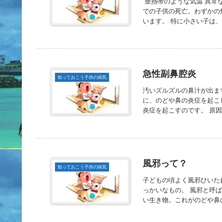
亜熱帯のような気温 異常
での子供の死亡。わずかの
います。 特に小さい子は、
急性副鼻腔炎
知っておこう子供の病気
汚いズルズルの鼻汁が出ま
に、のどや鼻の炎症を起こ
炎症を起こすのです。 原因
風邪って？
知っておこう子供の病気
子どもの頃よく風邪ひいた
っかいなもの。 風邪と呼
い生き物。これがのどや鼻の