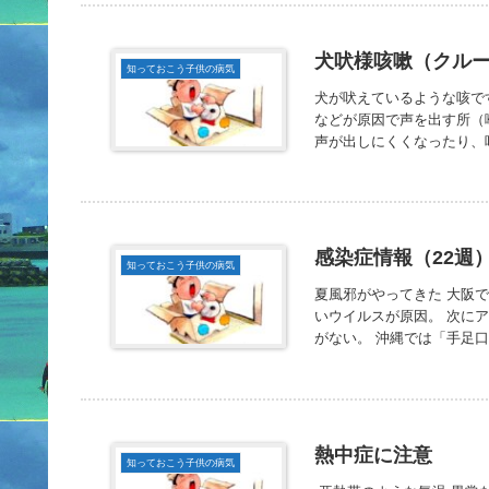
犬吠様咳嗽（クル
知っておこう子供の病気
犬が吠えているような咳で
などが原因で声を出す所（
声が出しにくくなったり、呼
感染症情報（22週
知っておこう子供の病気
夏風邪がやってきた 大阪
いウイルスが原因。 次に
がない。 沖縄では「手足口
熱中症に注意
知っておこう子供の病気