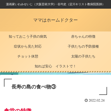
漫画家いわみせいじ（大阪芸術大学)・谷均史（淀川キリスト教病院医師）
ママはホームドクター
知っておこう子供の病気
赤ちゃんの特徴
症状から見た対応
子供たちの予防接種
チョット休憩
太陽の子供たち
知れば安心 イラストで！
長寿の島の食べ物③
2022.02.24
食堂の特徴