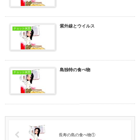
紫外線とウイルス
チョット休憩
島独特の食べ物
チョット休憩
長寿の島の食べ物①