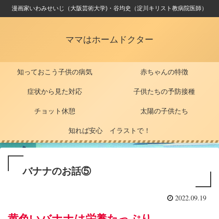
漫画家いわみせいじ（大阪芸術大学)・谷均史（淀川キリスト教病院医師）
ママはホームドクター
知っておこう子供の病気
赤ちゃんの特徴
症状から見た対応
子供たちの予防接種
チョット休憩
太陽の子供たち
知れば安心 イラストで！
バナナのお話⑤
2022.09.19
黄色いバナナ
は栄養たっぷり