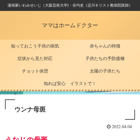
漫画家いわみせいじ（大阪芸術大学)・谷均史（淀川キリスト教病院医師）
ママはホームドクター
知っておこう子供の病気
赤ちゃんの特徴
症状から見た対応
子供たちの予防接種
チョット休憩
太陽の子供たち
知れば安心 イラストで！
ウンナ母斑
2022.04.04
うなじの母斑